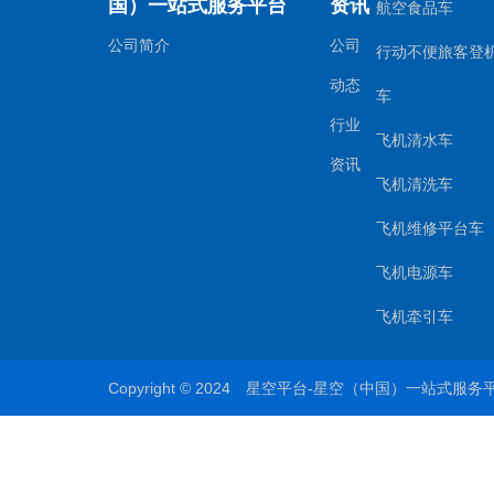
国）一站式服务平台
资讯
航空食品车
公司简介
公司
行动不便旅客登
动态
车
行业
飞机清水车
资讯
飞机清洗车
飞机维修平台车
飞机电源车
飞机牵引车
Copyright © 2024 星空平台-星空（中国）一站式