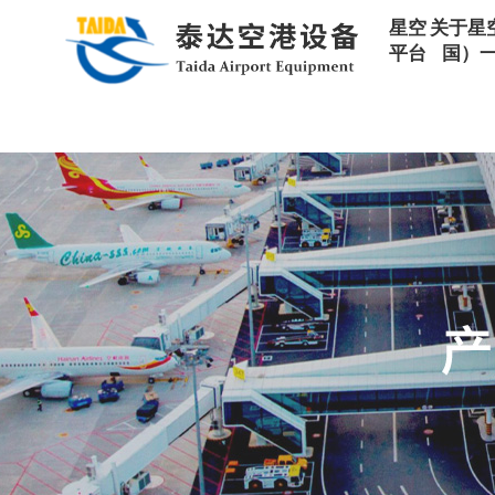
星空平台
星空
关于星
平台
国）