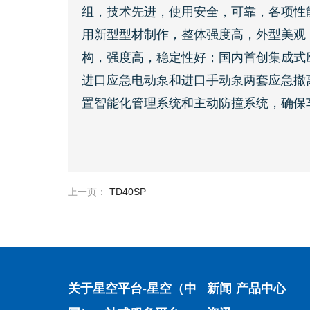
组，技术先进，使用安全，可靠，各项性
用新型型材制作，整体强度高，外型美观
构，强度高，稳定性好；国内首创集成式
进口应急电动泵和进口手动泵两套应急撤
置智能化管理系统和主动防撞系统，确保
上一页：
TD40SP
关于星空平台-星空（中
新闻
产品中心