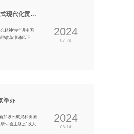
深入贯彻落实党的二十届三中全会精神 为推进中国式现代化贡献民航力量
2024
三中全会精神为推进中国
精神改革潮涌风正
07-29
。会...
京举办
2024
空局、新加坡民航局和美国
研讨会主题是“以人
08-14