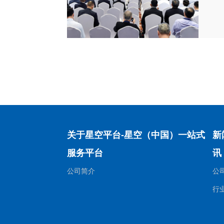
关于星空平台-星空（中国）一站式
新
服务平台
讯
公司简介
公
行