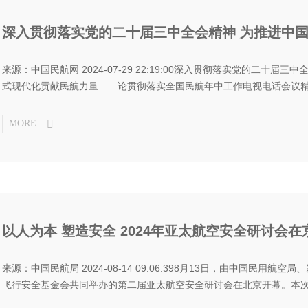
来源：中国民航网 2024-07-29 22:19:00深入贯彻落实党的二十届
式现代化贡献民航力量——论贯彻落实全国民航年中工作电视电话会议
劲，扬帆破浪谱新篇。7月29日，全国民航年中工作电视电话会议在京召开
MORE
以人为本 塑造安全 2024年亚太航空安全研讨会在
来源：中国民航局 2024-08-14 09:06:398月13日，由中国民用航
飞行安全基金会共同举办的第二届亚太航空安全研讨会在北京开幕。本次
为本、塑造安全”，旨在探讨航空安全面临的挑战，分享安全管理...