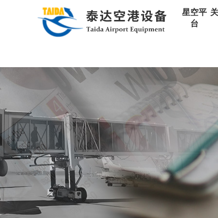
星空平台
星空平
台