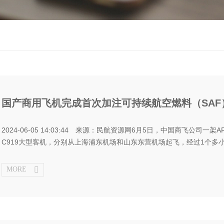
国产商用飞机完成首次加注可持续航空燃料（SAF
2024-06-05 14:03:44 来源：民航资源网6月5日，中国商飞公司一架
C919大型客机，分别从上海浦东机场和山东东营机场起飞，经过1个多
成首次加注可持续航空燃料（SAF）演示飞行任务，展现了加注S...
MORE