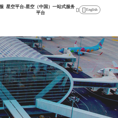
服
星空平台-星空（中国）一站式服务
English
平台