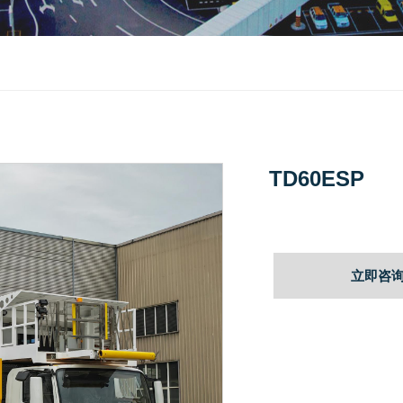
TD60ESP
立即咨