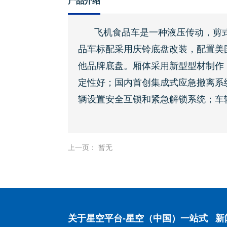
产品介绍
飞机食品车是一种液压传动，剪
品车标配采用庆铃底盘改装，配置美
他品牌底盘。厢体采用新型型材制作
定性好；国内首创集成式应急撤离系
辆设置安全互锁和紧急解锁系统；车
上一页： 暂无
关于星空平台-星空（中国）一站式
新