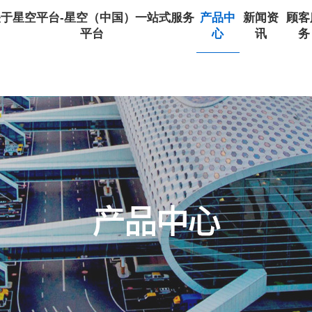
产品中
关于星空平台-星空（中国）一站式服务
新闻资
顾客
心
平台
讯
务