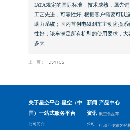
IATA规定的国际标准，技术成熟，属先
工艺先进，可靠性好; 根据客户需要可
助力系统；国内首创电磁刹车主动防撞系
性好；该车满足所有机型的使用要求，大容
多天
上一页：
TD34TCS
关于星空平台-星空（中
新闻
产品中心
国）一站式服务平台
资讯
航空食品车
公司简介
公司
行动不便旅客登