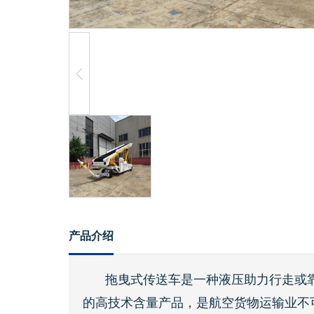
产品介绍
拖曳式传送车是一种液压助力行走或
的高技术含量产品，是航空货物运输业不