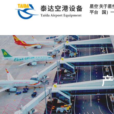
星空平台
星空
关于星
平台
国）