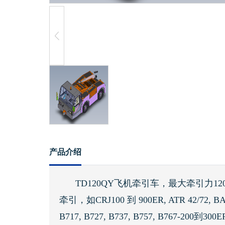
产品介绍
TD120QY飞机牵引车，最大牵引力
牵引，如CRJ100 到 900ER, ATR 42/72, BAE 14
B717, B727, B737, B757, B767-200到300E