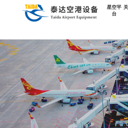
星空平台
星空平
台