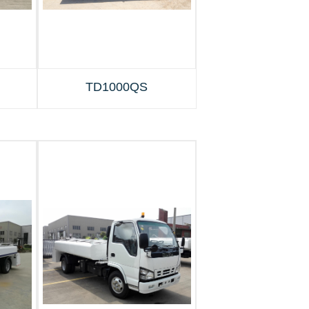
TD1000QS