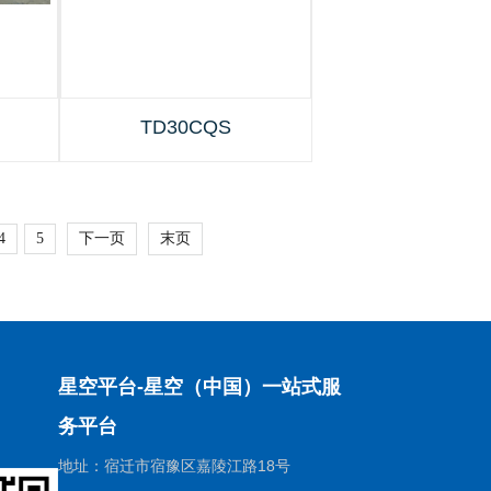
TD30CQS
4
5
下一页
末页
星空平台-星空（中国）一站式服
务平台
地址：宿迁市宿豫区嘉陵江路18号