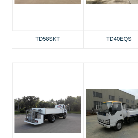
TD58SKT
TD40EQS