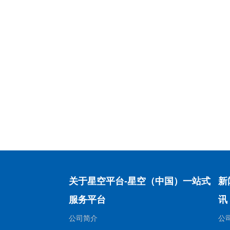
关于星空平台-星空（中国）一站式
新
服务平台
讯
公司简介
公