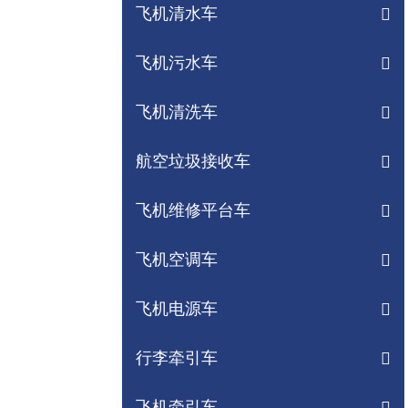
飞机清水车
飞机污水车
飞机清洗车
航空垃圾接收车
飞机维修平台车
飞机空调车
飞机电源车
行李牵引车
飞机牵引车