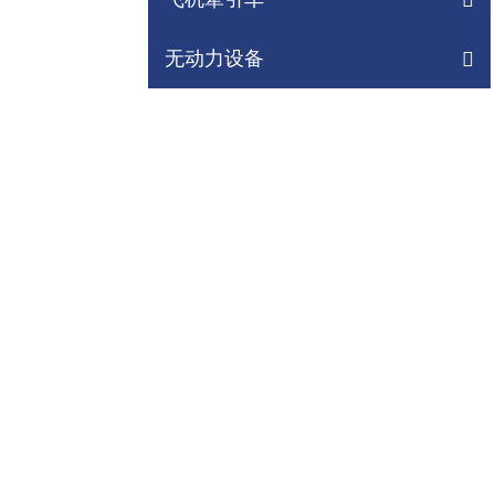
无动力设备