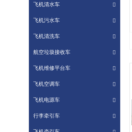
飞机清水车
飞机污水车
飞机清洗车
航空垃圾接收车
飞机维修平台车
飞机空调车
飞机电源车
行李牵引车
飞机牵引车