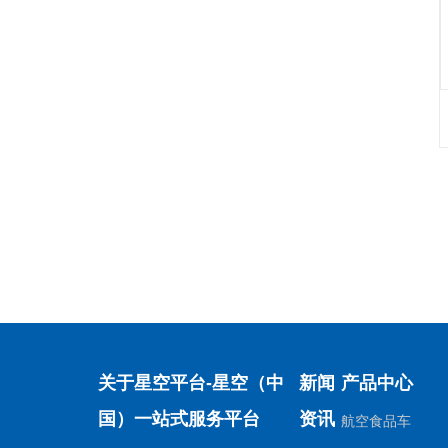
关于星空平台-星空（中
新闻
产品中心
国）一站式服务平台
资讯
航空食品车