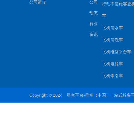
公司简介
公司
行动不便旅客登
动态
车
行业
飞机清水车
资讯
飞机清洗车
飞机维修平台车
飞机电源车
飞机牵引车
Copyright © 2024 星空平台-星空（中国）一站式